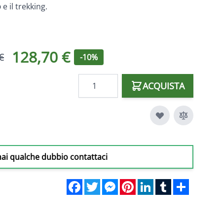
o
e il trekking.
128,70 €
€
-10%
Quantità
ACQUISTA
hai qualche dubbio contattaci
Facebook
Twitter
Messenger
Pinterest
LinkedIn
Tumblr
Share
mage