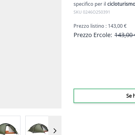
specifico per il
cicloturism
SKU 0246O250391
Prezzo listino :
143,00 €
Prezzo Ercole:
143,00 
Se 
 image
View larger image
View larger image
View larger image
View larger i