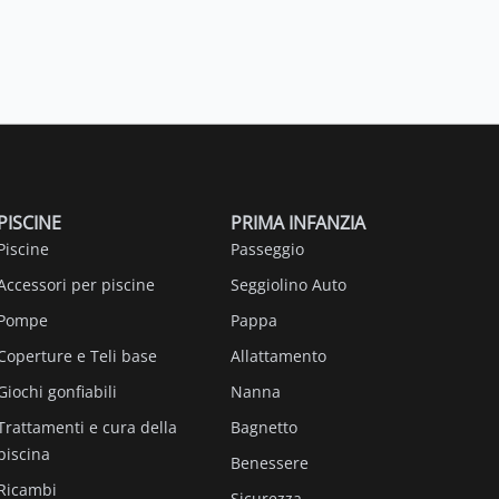
PISCINE
PRIMA INFANZIA
Piscine
Passeggio
Accessori per piscine
Seggiolino Auto
Pompe
Pappa
Coperture e Teli base
Allattamento
Giochi gonfiabili
Nanna
Trattamenti e cura della
Bagnetto
piscina
Benessere
Ricambi
Sicurezza