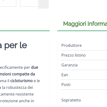
Maggiori Informa
 per le
Produttore
Prezzo listino
Garanzia
pecificamente per
due
nsioni compatte da
Ean
ama il
cicloturismo
e le
Posti
a la robustezza dei
tamente resistente
Sopratetto
 protezione anche in