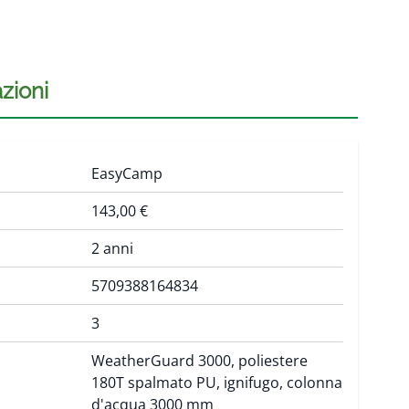
zioni
EasyCamp
143,00 €
2 anni
5709388164834
3
WeatherGuard 3000, poliestere
180T spalmato PU, ignifugo, colonna
d'acqua 3000 mm