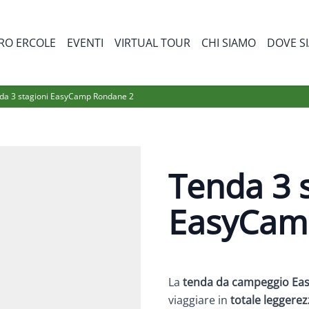
RO ERCOLE
EVENTI
VIRTUAL TOUR
CHI SIAMO
DOVE S
bmenu for Prodotti
da 3 stagioni EasyCamp Rondane 2
Tenda 3 
EasyCam
La
tenda da campeggio Ea
viaggiare in
totale leggerez