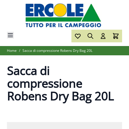
Salta al contenuto
Home
/
Sacca di compressione Robens Dry Bag 20L
Sacca di
compressione
Robens Dry Bag 20L