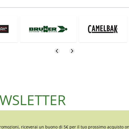
NEWSLETTER
romozioni, riceverai un buono di 5€ per il tuo prossimo acquisto on