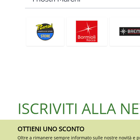
ISCRIVITI ALLA 
OTTIENI UNO SCONTO
Oltre a rimanere sempre informato sulle nostre novità e p