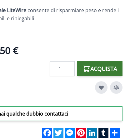
ale LiteWire
consente di risparmiare peso e rende i
i e ripiegabili.
50 €
Quantità
ACQUISTA
hai qualche dubbio contattaci
mage
Facebook
Twitter
Messenger
Pinterest
LinkedIn
Tumblr
Share