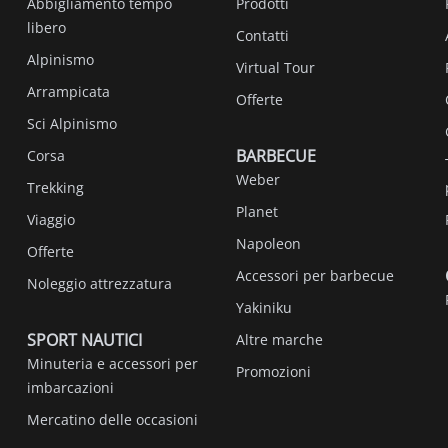
Abbigliamento tempo
Prodotti
libero
Contatti
Alpinismo
Virtual Tour
Arrampicata
Offerte
Sci Alpinismo
BARBECUE
Corsa
Weber
Trekking
Planet
Viaggio
Napoleon
Offerte
Accessori per barbecue
Noleggio attrezzatura
Yakiniku
SPORT NAUTICI
Altre marche
Minuteria e accessori per
Promozioni
imbarcazioni
Mercatino delle occasioni