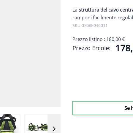
La
struttura del cavo centr
ramponi facilmente regolabil
SKU 0708P030011
Prezzo listino :
180,00 €
178,
Prezzo Ercole:
Se 
 image
View larger image
View larger image
View larger image
View larger i