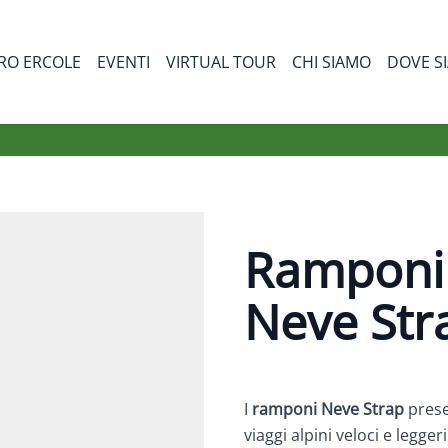
RO ERCOLE
EVENTI
VIRTUAL TOUR
CHI SIAMO
DOVE S
bmenu for Prodotti
Ramponi
Neve Str
I
ramponi Neve Strap
pres
viaggi alpini veloci e leggeri