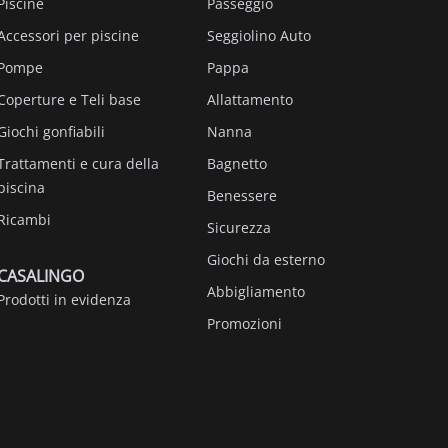
Piscine
Passeggio
Accessori per piscine
Seggiolino Auto
Pompe
Pappa
Coperture e Teli base
Allattamento
Giochi gonfiabili
Nanna
Trattamenti e cura della
Bagnetto
piscina
Benessere
Ricambi
Sicurezza
Giochi da esterno
CASALINGO
Abbigliamento
Prodotti in evidenza
Promozioni