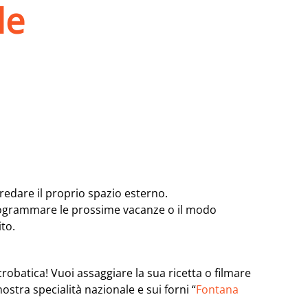
le
rredare il proprio spazio esterno.
a programmare le prossime vacanze o il modo
ito.
obatica! Vuoi assaggiare la sua ricetta o filmare
stra specialità nazionale e sui forni “
Fontana