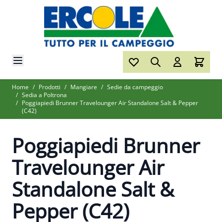
Salta al contenuto
Home
/
Prodotti
/
Mangiare
/
Sedie da campeggio
/
Sedia a Poltrona
/
Poggiapiedi Brunner Travelounger Air Standalone Salt & Pepper
(C42)
Poggiapiedi Brunner
Travelounger Air
Standalone Salt &
Pepper (C42)