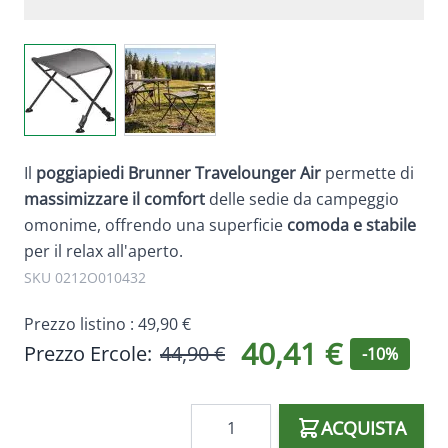
View larger image
View larger image
Il
poggiapiedi
Brunner Travelounger Air
permette di
massimizzare il comfort
delle sedie da campeggio
omonime, offrendo una superficie
comoda e stabile
per il relax all'aperto.
SKU 0212O010432
Prezzo listino :
49,90 €
40,41 €
Prezzo Ercole:
44,90 €
-10%
Quantità
ACQUISTA