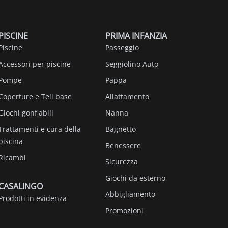
PISCINE
PRIMA INFANZIA
Piscine
Passeggio
Accessori per piscine
Seggiolino Auto
Pompe
Pappa
Coperture e Teli base
Allattamento
Giochi gonfiabili
Nanna
Trattamenti e cura della
Bagnetto
piscina
Benessere
Ricambi
Sicurezza
Giochi da esterno
CASALINGO
Abbigliamento
Prodotti in evidenza
Promozioni