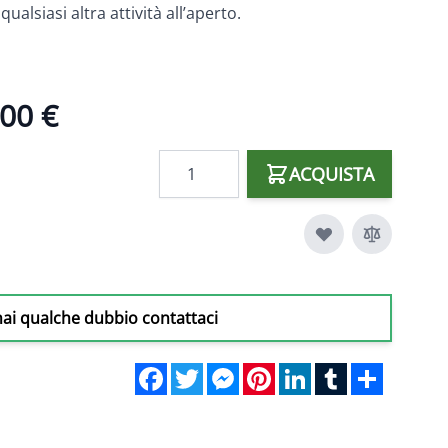
ualsiasi altra attività all’aperto.
00 €
Quantità
ACQUISTA
hai qualche dubbio contattaci
Facebook
Twitter
Messenger
Pinterest
LinkedIn
Tumblr
Share