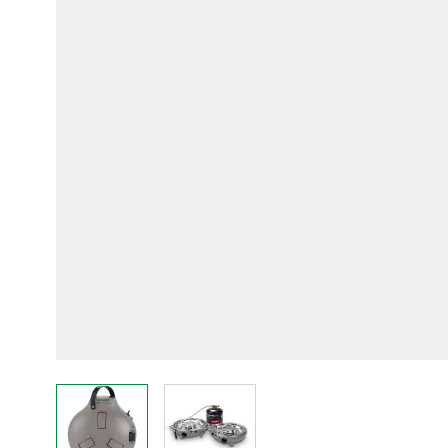
View larger image
View larger image