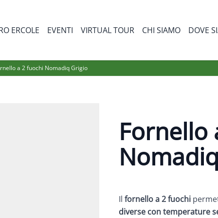
RO ERCOLE
EVENTI
VIRTUAL TOUR
CHI SIAMO
DOVE S
bmenu for Prodotti
rnello a 2 fuochi Nomadiq Grigio
Fornello 
Nomadiq 
Il
fornello a 2 fuochi
permet
diverse con temperature s