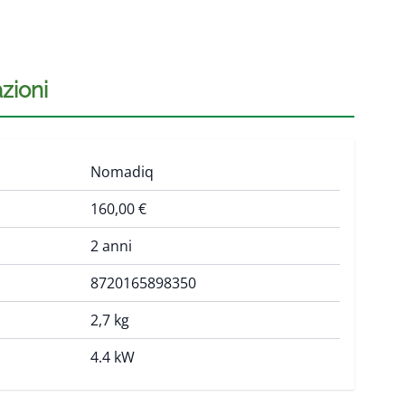
zioni
Nomadiq
160,00 €
2 anni
8720165898350
2,7 kg
4.4 kW