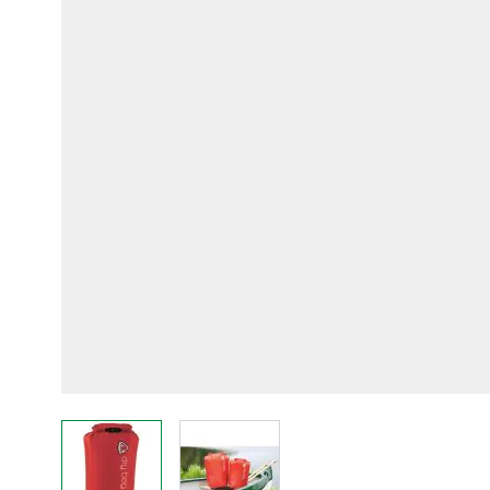
View larger image
View larger image