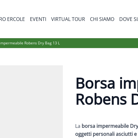
RO ERCOLE
EVENTI
VIRTUAL TOUR
CHI SIAMO
DOVE S
bmenu for Prodotti
impermeabile Robens Dry Bag 13 L
Borsa im
Robens D
La
borsa impermeabile Dry
oggetti personali asciutti e 