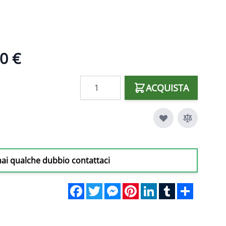
0 €
Quantità
ACQUISTA
hai qualche dubbio contattaci
Facebook
Twitter
Messenger
Pinterest
LinkedIn
Tumblr
Share