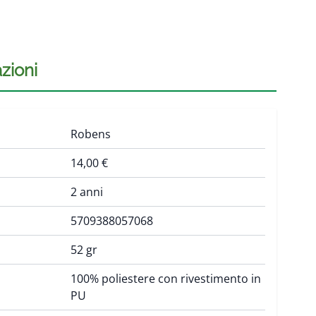
zioni
Robens
14,00 €
2 anni
5709388057068
52 gr
100% poliestere con rivestimento in
PU