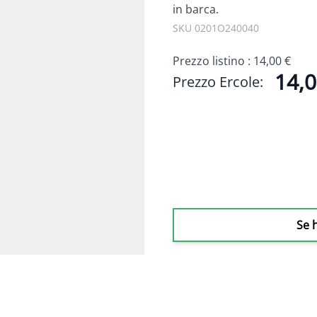
in barca.
SKU 0201O240040
Prezzo listino :
14,00 €
14,0
Prezzo Ercole:
Se 