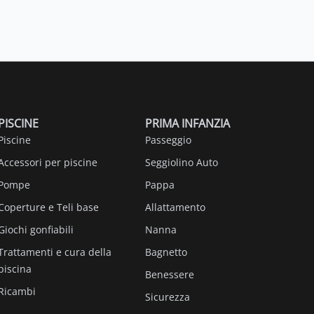
PISCINE
PRIMA INFANZIA
Piscine
Passeggio
Accessori per piscine
Seggiolino Auto
Pompe
Pappa
Coperture e Teli base
Allattamento
Giochi gonfiabili
Nanna
Trattamenti e cura della
Bagnetto
piscina
Benessere
Ricambi
Sicurezza