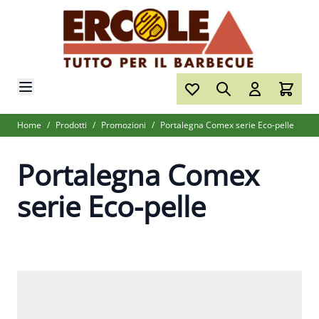
Salta al contenuto
Home
/
Prodotti
/
Promozioni
/
Portalegna Comex serie Eco-pelle
Portalegna Comex
serie Eco-pelle