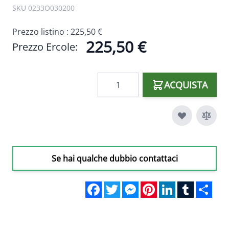
SKU 0233O030200
Prezzo listino :
225,50 €
225,50 €
Prezzo Ercole:
Quantità
ACQUISTA
Se hai qualche dubbio contattaci
Facebook
Twitter
Messenger
Pinterest
LinkedIn
Tumblr
Sha