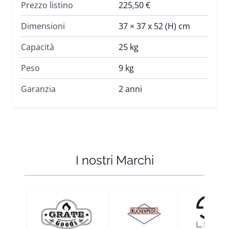
Prezzo listino
225,50 €
Dimensioni
37 × 37 x 52 (H) cm
Capacità
25 kg
Peso
9 kg
Garanzia
2 anni
I nostri Marchi