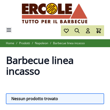
Salta al contenuto
Home
/
Prodotti
/
Napoleon
/
Barbecue linea incasso
Barbecue linea
incasso
Nessun prodotto trovato