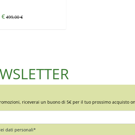
peciale
 €
Prezzo predefinito
499,00 €
NEWSLETTER
romozioni, riceverai un buono di 5€ per il tuo prossimo acquisto on
iei dati personali*