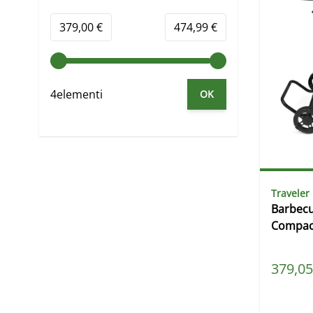
Minimum value
Valore massimo
379,00 €
474,99 €
4elementi
OK
Traveler
Barbecu
Compac
Prezzo s
379,05