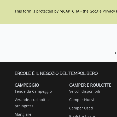
This form is protected by reCAPTCHA - the
Google Privacy 
ERCOLE È IL NEGOZIO DEL TEMPOLIBERO
CAMPEGGIO
CAMPER E ROULOTTE
Tende da Campeggio
Veicoli disponibili
Verande, cucinotti e
Camper Nuovi
preingressi
Camper Usati
Mangiare
Roulotte Usate