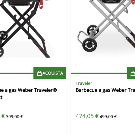
ACQUISTA
Traveler
e a gas Weber Traveler®
Barbecue a gas Weber Tr
t
peciale
Prezzo speciale
 €
474,05 €
Prezzo predefinito
Prezzo predefinit
399,00 €
499,00 €