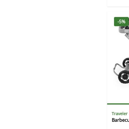
-5%
Traveler
Barbecu