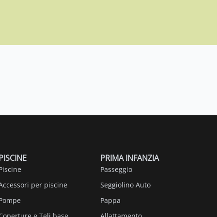
PISCINE
PRIMA INFANZIA
Piscine
Passeggio
Accessori per piscine
Seggiolino Auto
Pompe
Pappa
Coperture e Teli base
Allattamento