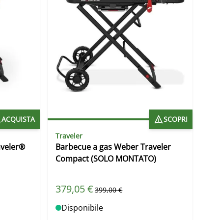
ACQUISTA
SCOPRI
Traveler
aveler®
Barbecue a gas Weber Traveler
Compact (SOLO MONTATO)
Prezzo speciale
379,05 €
o
Prezzo predefinito
399,00 €
Disponibile