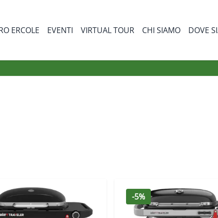
RO ERCOLE
EVENTI
VIRTUAL TOUR
CHI SIAMO
DOVE S
bmenu for Prodotti
-5%