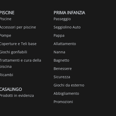
PISCINE
PRIMA INFANZIA
Piscine
Passeggio
Accessori per piscine
Seggiolino Auto
Pompe
Pappa
Coperture e Teli base
Allattamento
Giochi gonfiabili
Nanna
Trattamenti e cura della
Bagnetto
piscina
Benessere
Ricambi
Sicurezza
Giochi da esterno
CASALINGO
Abbigliamento
Prodotti in evidenza
Promozioni