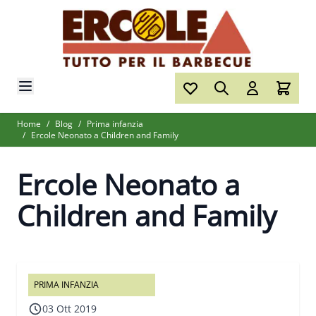
Salta al contenuto
Home
/
Blog
/
Prima infanzia
/
Ercole Neonato a Children and Family
Ercole Neonato a
Children and Family
PRIMA INFANZIA
03 Ott 2019