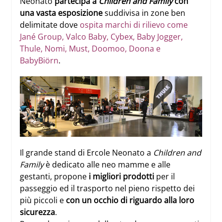
Neonato
partecipa a
Children and Family
con
una vasta esposizione
suddivisa in zone ben
delimitate dove
ospita marchi di rilievo come
Jané Group, Valco Baby, Cybex, Baby Jogger,
Thule, Nomi, Must, Doomoo, Doona e
BabyBiörn
.
Il grande stand di Ercole Neonato a
Children and
Family
è dedicato alle neo mamme e alle
gestanti, propone
i migliori prodotti
per il
passeggio ed il trasporto nel pieno rispetto dei
più piccoli e
con un occhio di riguardo alla loro
sicurezza
.