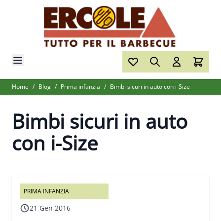
Salta al contenuto
Home
/
Blog
/
Prima infanzia
/
Bimbi sicuri in auto con i-Size
Bimbi sicuri in auto
con i-Size
PRIMA INFANZIA
21 Gen 2016