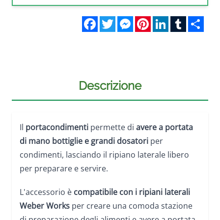
Facebook
Twitter
Messenger
Pinterest
LinkedIn
Tumblr
Sha
Descrizione
Il
portacondimenti
permette di
avere a portata
di mano bottiglie e grandi dosatori
per
condimenti, lasciando il ripiano laterale libero
per preparare e servire.
L'accessorio è
compatibile con i ripiani laterali
Weber Works
per creare una comoda stazione
di preparazione degli alimenti e avere a portata