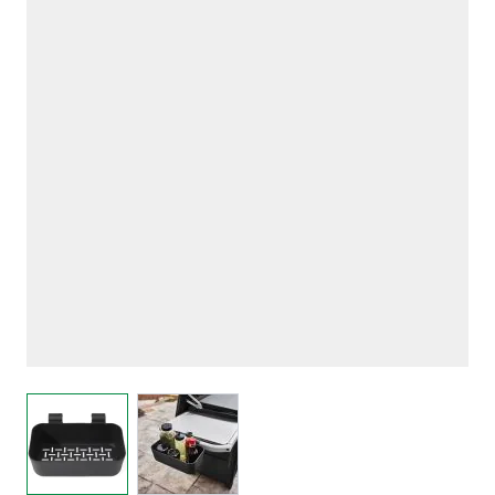
View larger image
View larger image