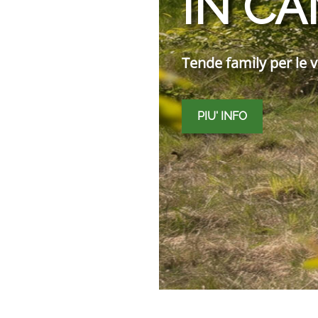
IN CA
Tende family per le 
PIU' INFO