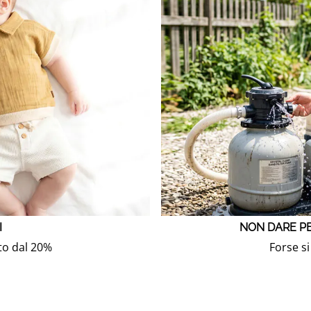
I
NON DARE PE
o dal 20%
Forse si