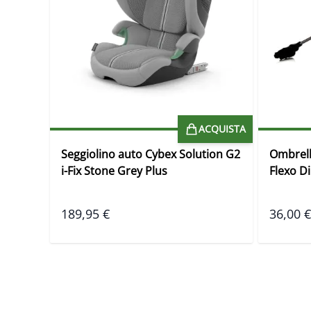
UISTA
ACQUISTA
Seggiolino auto Cybex Solution G2
Ombrell
i-Fix Stone Grey Plus
Flexo D
189,95 €
36,00 €