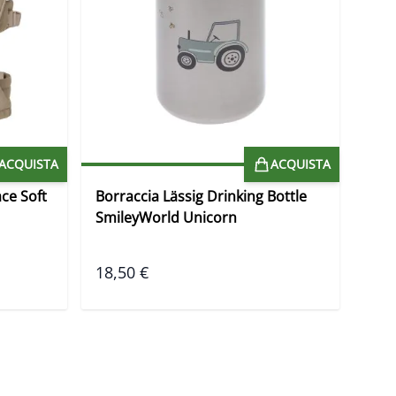
ACQUISTA
ACQUISTA
ce Soft
Borraccia Lässig Drinking Bottle
Borr
SmileyWorld Unicorn
Smi
18,50 €
18,