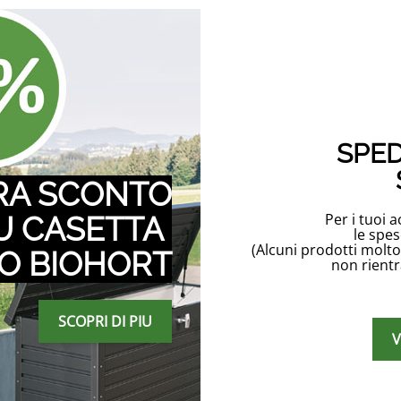
SPED
RA SCONTO
Per i tuoi 
SU CASETTA
le spes
(Alcuni prodotti molt
O BIOHORT
non rient
SCOPRI DI PIU
V