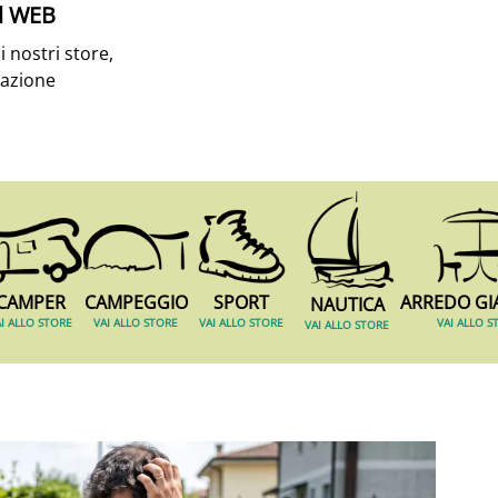
el WEB
i nostri store,
razione
CAMPER
CAMPEGGIO
SPORT
ARREDO
GI
NAUTICA
I ALLO STORE
VAI ALLO STORE
VAI ALLO STORE
VAI ALLO S
VAI ALLO STORE