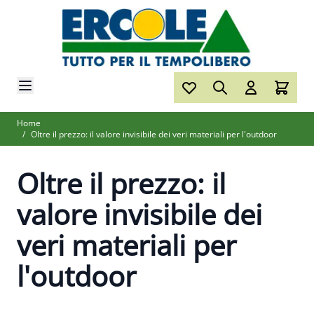
Salta al contenuto
Home
/
Oltre il prezzo: il valore invisibile dei veri materiali per l'outdoor
Oltre il prezzo: il
valore invisibile dei
veri materiali per
l'outdoor