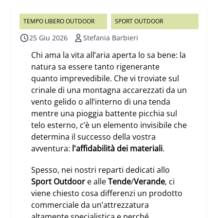
TEMPO LIBERO OUTDOOR
SPORT OUTDOOR
25 Giu 2026
Stefania Barbieri
Chi ama la vita all’aria aperta lo sa bene: la
natura sa essere tanto rigenerante
quanto imprevedibile. Che vi troviate sul
crinale di una montagna accarezzati da un
vento gelido o all’interno di una tenda
mentre una pioggia battente picchia sul
telo esterno, c’è un elemento invisibile che
determina il successo della vostra
avventura:
l'affidabilità dei materiali
.
Spesso, nei nostri reparti dedicati allo
Sport Outdoor
e alle
Tende
/
Verande
, ci
viene chiesto cosa differenzi un prodotto
commerciale da un’attrezzatura
altamente specialistica e perché