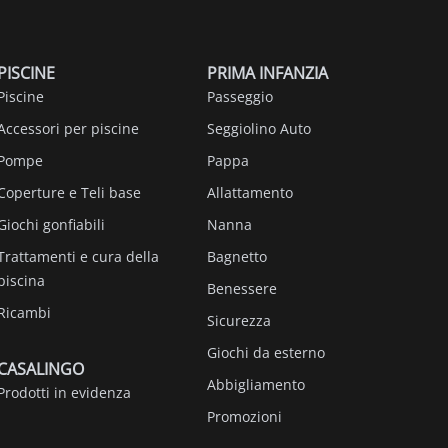
PISCINE
PRIMA INFANZIA
Piscine
Passeggio
Accessori per piscine
Seggiolino Auto
Pompe
Pappa
Coperture e Teli base
Allattamento
Giochi gonfiabili
Nanna
Trattamenti e cura della
Bagnetto
piscina
Benessere
Ricambi
Sicurezza
Giochi da esterno
CASALINGO
Abbigliamento
Prodotti in evidenza
Promozioni