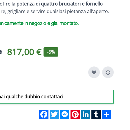
offre la
potenza di quattro bruciatori e fornello
e, grigliare e servire qualsiasi pietanza all'aperto.
 unicamente in negozio e gia' montato.
817,00 €
€
-5%
hai qualche dubbio contattaci
Facebook
Twitter
Messenger
Pinterest
LinkedIn
Tumblr
Share