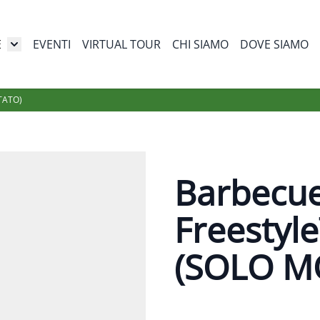
E
EVENTI
VIRTUAL TOUR
CHI SIAMO
DOVE SIAMO
Toggle submenu for I nostri store
TATO)
Barbecue
Freestyl
(SOLO M