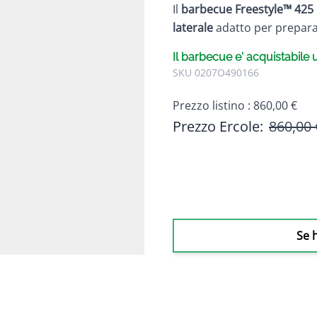
Il
barbecue Freestyle™ 425
laterale
adatto per preparar
Il barbecue e' acquistabile
SKU 0207O490166
Prezzo listino :
860,00 €
Prezzo Ercole:
860,00 
Se 
e