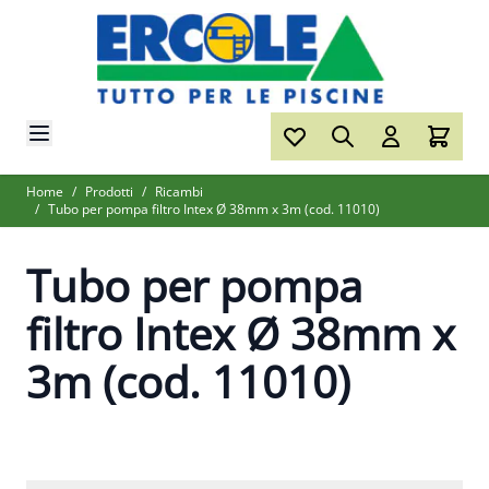
Salta al contenuto
Home
/
Prodotti
/
Ricambi
/
Tubo per pompa filtro Intex Ø 38mm x 3m (cod. 11010)
Tubo per pompa
filtro Intex Ø 38mm x
3m (cod. 11010)