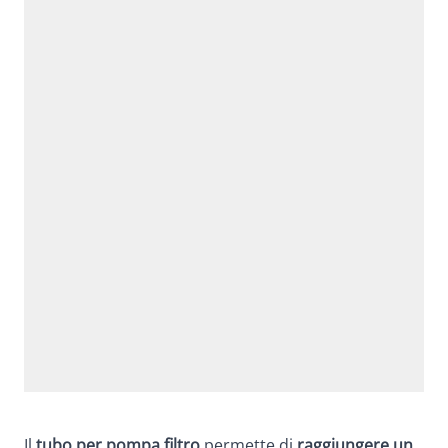
Il
tubo per pompa filtro
permette di
raggiungere un