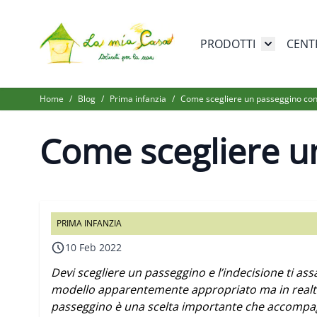
Salta al contenuto
PRODOTTI
CENT
Toggle su
Home
/
Blog
/
Prima infanzia
/
Come scegliere un passeggino con
Come scegliere u
PRIMA INFANZIA
10 Feb 2022
Devi scegliere un passeggino e l’indecisione ti ass
modello apparentemente appropriato ma in realtà
passeggino è una scelta importante che accompag