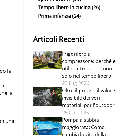
Tempo libero in cucina
(26)
Prima infanzia
(24)
Articoli Recenti
Frigorifero a
compressore: perché è
utile tutto l'anno, non
do la
solo nel tempo libero
r
23 Lug 2026
to,
Oltre il prezzo: il valore
che la
invisibile dei veri
materiali per l'outdoor
25 Giu 2026
Pompa a sabbia
con una
maggiorata: Come
cambia la vita della