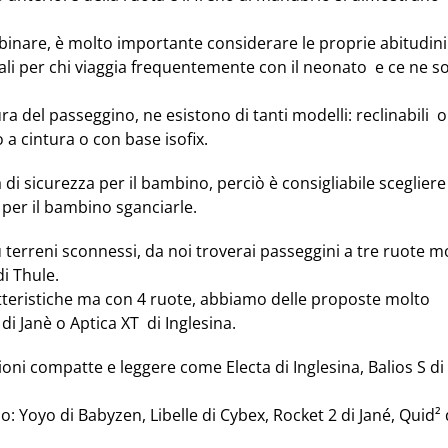
inare, è molto importante considerare le proprie abitudini.
ali per chi viaggia frequentemente con il neonato e ce ne s
a del passeggino, ne esistono di tanti modelli: reclinabili 
o a cintura o con
base isofix
.
i sicurezza per il bambino, perciò è consigliabile scegliere
 per il bambino sganciarle.
terreni sconnessi, da noi troverai passeggini a tre ruote m
di Thule
.
atteristiche ma con 4 ruote, abbiamo delle proposte molto
di Janè
o
Aptica XT di Inglesina
.
zioni compatte e leggere come
Electa di Inglesina
,
Balios S d
no:
Yoyo di Babyzen
, L
ibelle di Cybex
,
Rocket 2 di Jané
,
Quid² 