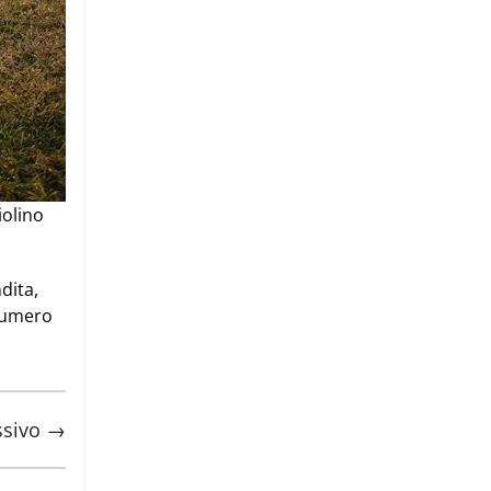
iolino
dita,
numero
ssivo →