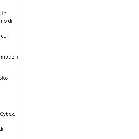
 In
ono di
o con
 modelli
olto
i Cybex
,
di