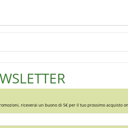
NEWSLETTER
romozioni, riceverai un buono di 5€ per il tuo prossimo acquisto on