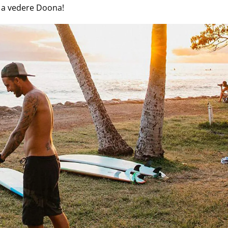
a a vedere
Doona
!