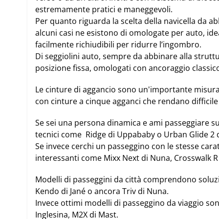
estremamente pratici e maneggevoli.
Per quanto riguarda la scelta della
navicella
da abb
alcuni casi ne esistono di omologate per auto, ide
facilmente richiudibili per ridurre l’ingombro.
Di
seggiolini
auto, sempre da abbinare alla struttur
posizione fissa, omologati con ancoraggio classic
Le cinture di aggancio sono un'importante misura d
con cinture a cinque agganci che rendano difficile
Se sei una persona dinamica e ami passeggiare su 
tecnici come
Ridge di Uppababy
o
Urban Glide 2 
Se invece cerchi un passeggino con le stesse car
interessanti come
Mixx Next di Nuna
,
Crosswalk R 
Modelli di passeggini da città comprendono solu
Kendo di Jané
o ancora
Triv di Nuna
.
Invece ottimi modelli di passeggino da viaggio so
Inglesina
,
M2X di Mast
.