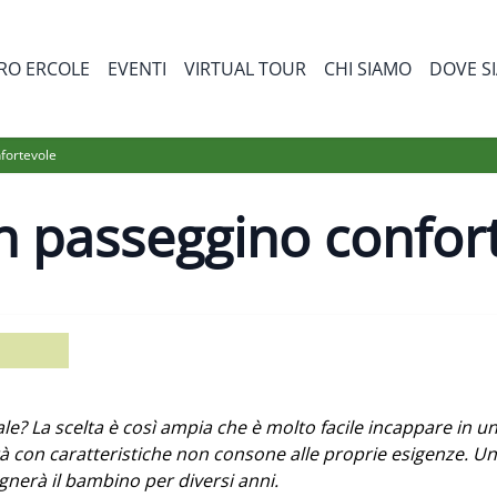
RO ERCOLE
EVENTI
VIRTUAL TOUR
CHI SIAMO
DOVE S
bmenu for Prodotti
fortevole
n passeggino confor
ale? La scelta è così ampia che è molto facile incappare in u
 con caratteristiche non consone alle proprie esigenze. Un
nerà il bambino per diversi anni.