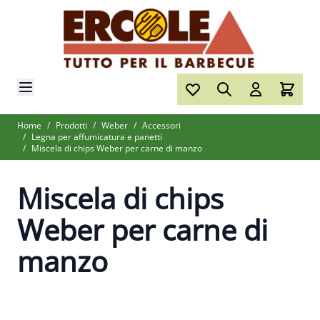
Salta al contenuto
Home
/
Prodotti
/
Weber
/
Accessori
/
Legna per affumicatura e panetti
/
Miscela di chips Weber per carne di manzo
Miscela di chips
Weber per carne di
manzo