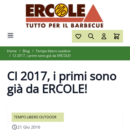
Salta al contenuto
Home
/
Blog
/
Tempo libero outdoor
/
CI 2017, i primi sono già da ERCOLE!
CI 2017, i primi sono
già da ERCOLE!
TEMPO LIBERO OUTDOOR
21 Giu 2016