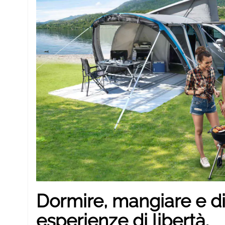
Dormire, mangiare e div
esperienze di libertà.