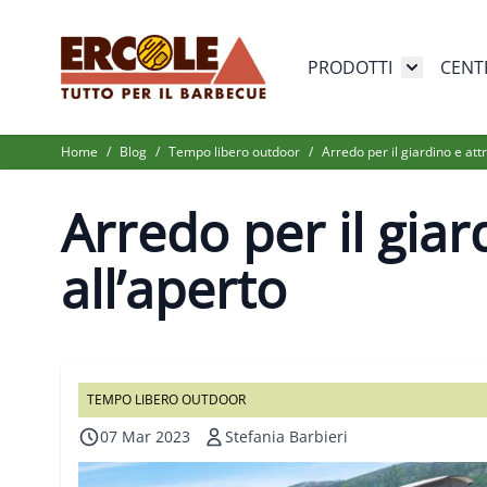
Salta al contenuto
PRODOTTI
CENT
Toggle su
Home
/
Blog
/
Tempo libero outdoor
/
Arredo per il giardino e att
Arredo per il giar
all’aperto
TEMPO LIBERO OUTDOOR
07 Mar 2023
Stefania Barbieri