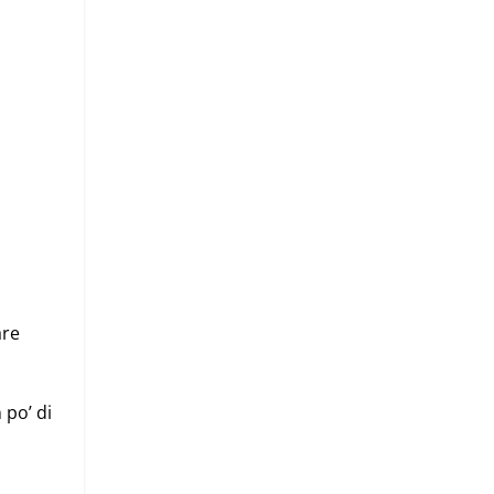
are
 po’ di