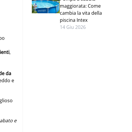
maggiorata: Come
cambia la vita della
piscina Intex
14 Giu 2026
ppo
enti
,
de da
reddo e
glioso
sabato e