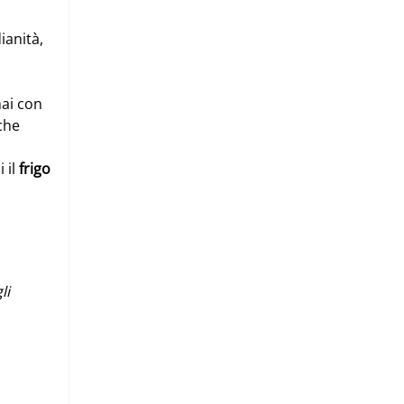
ianità,
hai con
 che
 il
frigo
li