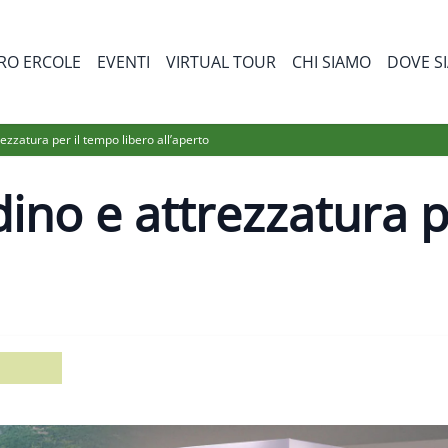
RO ERCOLE
EVENTI
VIRTUAL TOUR
CHI SIAMO
DOVE S
bmenu for Prodotti
rezzatura per il tempo libero all’aperto
dino e attrezzatura p