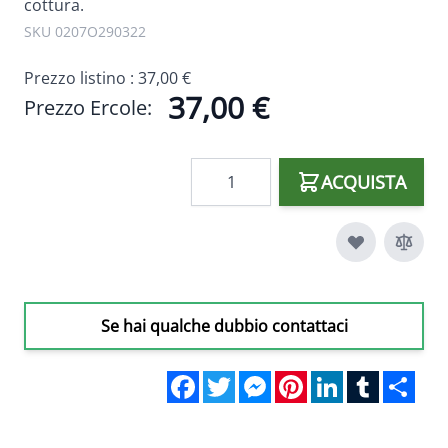
cottura.
SKU 0207O290322
Prezzo listino :
37,00 €
37,00 €
Prezzo Ercole:
Quantità
ACQUISTA
Se hai qualche dubbio contattaci
Facebook
Twitter
Messenger
Pinterest
LinkedIn
Tumblr
Sha