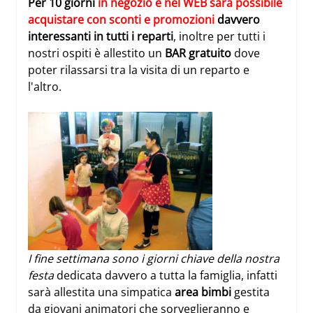
Per 10 giorni
in negozio e nel WEB sarà possibile
acquistare con sconti e promozioni
davvero
interessanti in tutti i reparti
, inoltre per tutti i
nostri ospiti è allestito un
BAR gratuito
dove
poter rilassarsi tra la visita di un reparto e
l'altro.
I fine settimana sono i giorni chiave della nostra
festa
dedicata davvero a tutta la famiglia, infatti
s
arà allestita una simpatica
area bimbi
gestita
da giovani animatori che sorveglieranno e