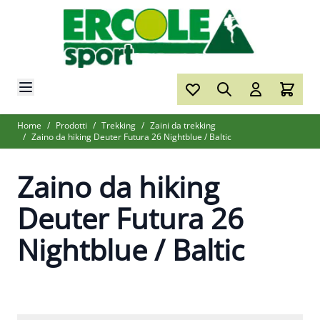
Salta al contenuto
Home
/
Prodotti
/
Trekking
/
Zaini da trekking
/
Zaino da hiking Deuter Futura 26 Nightblue / Baltic
Zaino da hiking
Deuter Futura 26
Nightblue / Baltic