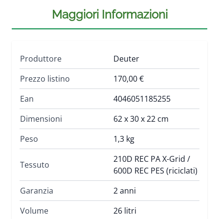
Maggiori Informazioni
Produttore
Deuter
Prezzo listino
170,00 €
Ean
4046051185255
Dimensioni
62 x 30 x 22 cm
Peso
1,3 kg
210D REC PA X-Grid /
Tessuto
600D REC PES (riciclati)
Garanzia
2 anni
Volume
26 litri