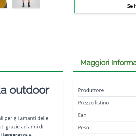
Se 
Maggiori Informa
da outdoor
Produttore
Prezzo listino
Ean
i per gli amanti delle
ti grazie ad anni di
Peso
di
leggerezza
e