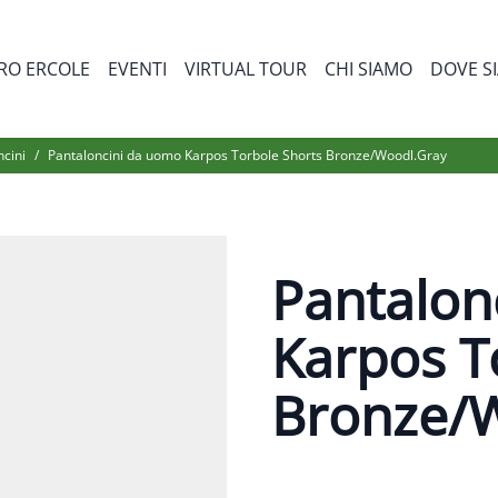
RO ERCOLE
EVENTI
VIRTUAL TOUR
CHI SIAMO
DOVE S
bmenu for Prodotti
ncini
/
Pantaloncini da uomo Karpos Torbole Shorts Bronze/Woodl.Gray
Pantalon
Karpos T
Bronze/