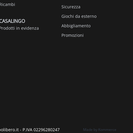
Ricambi
Sicurezza
Giochi da esterno
CASALINGO
Abbigliamento
Prodotti in evidenza
Promozioni
polibero.it - P.IVA 02296280247
Made by Kommerce