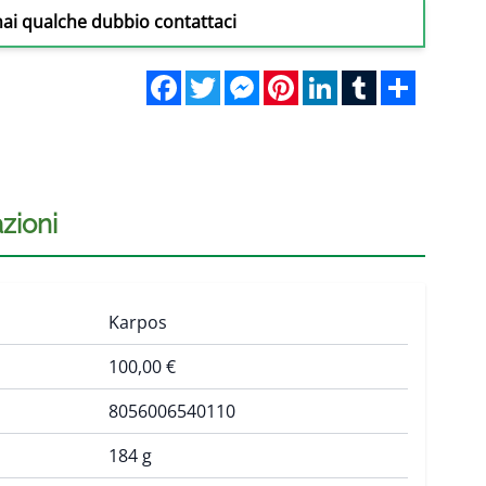
hai qualche dubbio contattaci
Facebook
Twitter
Messenger
Pinterest
LinkedIn
Tumblr
Share
zioni
Karpos
100,00 €
8056006540110
184 g