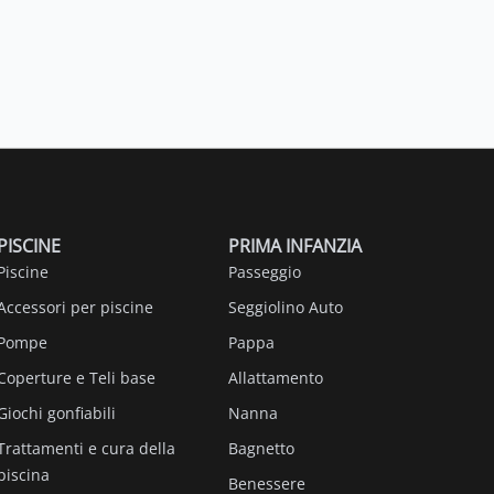
PISCINE
PRIMA INFANZIA
Piscine
Passeggio
Accessori per piscine
Seggiolino Auto
Pompe
Pappa
Coperture e Teli base
Allattamento
Giochi gonfiabili
Nanna
Trattamenti e cura della
Bagnetto
piscina
Benessere