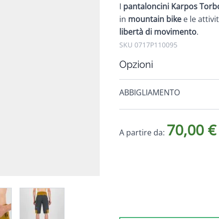
I
pantaloncini Karpos
Torb
in
mountain bike
e le attiv
libertà di movimento
.
SKU 0717P110095
Opzioni
ABBIGLIAMENTO
70,00 €
A partire da:
e
ew larger image
View larger image