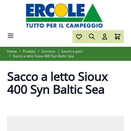
Salta al contenuto
Home
/
Prodotti
/
Dormire
/
Sacchi a pelo
/
Sacco a letto Sioux 400 Syn Baltic Sea
Sacco a letto Sioux
400 Syn Baltic Sea