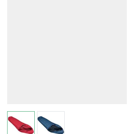
View larger image
View larger image