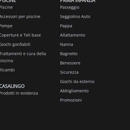
PISCINE
PRIMA INFANZIA
Piscine
Passeggio
Accessori per piscine
Seggiolino Auto
Pompe
Pappa
Coperture e Teli base
Allattamento
Giochi gonfiabili
Nanna
Trattamenti e cura della
Bagnetto
piscina
Benessere
Ricambi
Sicurezza
Giochi da esterno
CASALINGO
Abbigliamento
Prodotti in evidenza
Promozioni