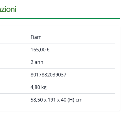
zioni
Fiam
165,00 €
2 anni
8017882039037
4,80 kg
58,50 x 191 x 40 (H) cm