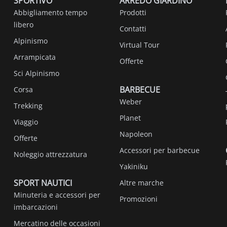
SPORTIVO
ARREDO GIARDINO
Abbigliamento tempo
Prodotti
libero
Contatti
Alpinismo
Virtual Tour
Arrampicata
Offerte
Sci Alpinismo
BARBECUE
Corsa
Weber
Trekking
Planet
Viaggio
Napoleon
Offerte
Accessori per barbecue
Noleggio attrezzatura
Yakiniku
SPORT NAUTICI
Altre marche
Minuteria e accessori per
Promozioni
imbarcazioni
Mercatino delle occasioni