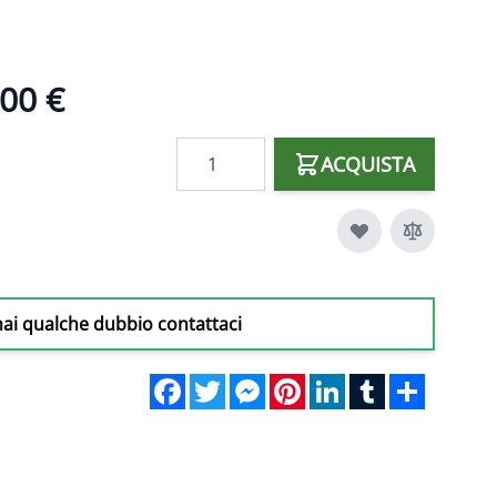
00 €
Quantità
ACQUISTA
hai qualche dubbio contattaci
Facebook
Twitter
Messenger
Pinterest
LinkedIn
Tumblr
Share