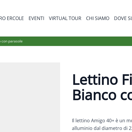
RO ERCOLE
EVENTI
VIRTUAL TOUR
CHI SIAMO
DOVE S
bmenu for Prodotti
o con parasole
Lettino 
Bianco c
Il lettino Amigo 40+ è un m
alluminio dal diametro di 